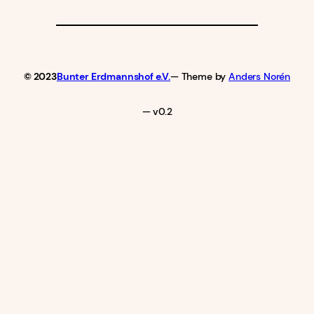
© 2023
Bunter Erdmannshof e.V.
— Theme by
Anders Norén
— v0.2