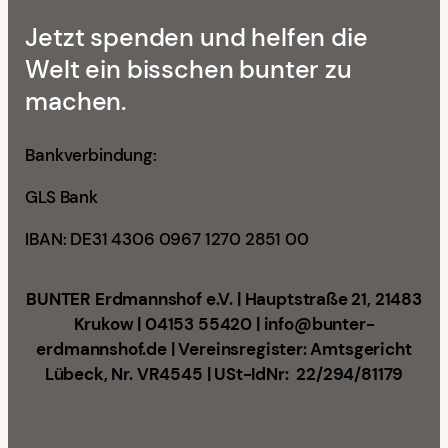
Jetzt spenden und helfen die
Welt ein bisschen bunter zu
machen.
Bankverbindung:
GLS Bank
IBAN: DE31 4306 0967 1270 2851 00
BUNTER Erdmannshof e.V. | Hauptstraße 21, 21483
Krukow | 04153 55420 | info@bunter-
erdmannshof.de | Vereinsregister: Amtsgericht
Lübeck, Nr. VR4545 | USt-IdNr: 22/294/81179