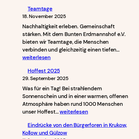
Teamtage
18. November 2025
Nachhaltigkeit erleben. Gemeinschaft
stärken. Mit dem Bunten Erdmannshof e.V.
bieten wir Teamtage, die Menschen
Teamta
verbinden und gleichzeitig einen tiefen…
weiterlesen
Hoffest 2025
29. September 2025
Was für ein Tag! Bei strahlendem
Sonnenschein und in einer warmen, offenen
Atmosphäre haben rund 1000 Menschen
Hoffest
unser Hoffest…
weiterlesen
2025
Eindrücke von den Bürgerforen in Krukow,
Kollow und Gülzow