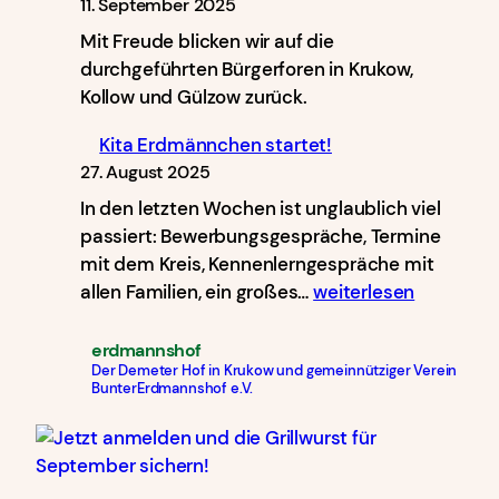
11. September 2025
Mit Freude blicken wir auf die
durchgeführten Bürgerforen in Krukow,
Kollow und Gülzow zurück.
Kita Erdmännchen startet!
27. August 2025
In den letzten Wochen ist unglaublich viel
passiert: Bewerbungsgespräche, Termine
mit dem Kreis, Kennenlerngespräche mit
Kita
allen Familien, ein großes…
weiterlesen
Erdmännchen
startet!
erdmannshof
Der Demeter Hof in Krukow und gemeinnütziger Verein
BunterErdmannshof e.V.