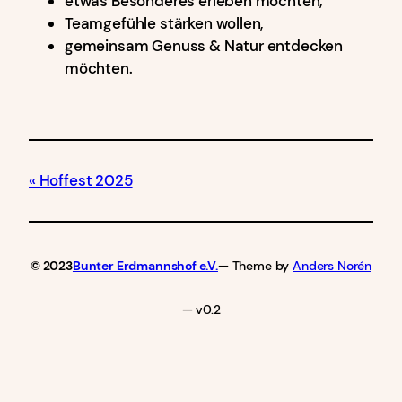
etwas Besonderes erleben möchten,
Teamgefühle stärken wollen,
gemeinsam Genuss & Natur entdecken
möchten.
Hoffest 2025
© 2023
Bunter Erdmannshof e.V.
— Theme by
Anders Norén
— v0.2