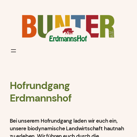
Zum
Inhalt
springen
Hofrundgang
Erdmannshof
Bei unserem Hofrundgang laden wir euch ein,
unsere biodynamische Landwirtschaft hautnah
zu erleben. Wir führen euch durch die